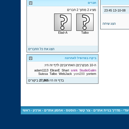
חברים
מציג 2 מתוך 2 חברים
23:45
13-10-08
הצג שיחה
Elad-A
Talbo
הצג את כל החברים
ביקרו בפרופיל לאחרונה
ה-10 מבקר(ים) האחרונ(ים) לדף זה היו:
adam1113
EliranE
Shart
snirk
StudioGalim
Suissa
Talbo
WebJack
yoni200
yortem
בדף זה היו
27,865
ביקורים
ודי
-
מדריך בניית אתרים
-
צור קשר
-
הוסטס - אחסון אתרים
-
ארכיון
-
ראשי