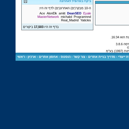
ביקרו בפרופיל לאחרונה
ה-10 מבקר(ים) האחרונ(ים) לדף זה היו:
Ace
AlonElk
amitt
DeanSEO
Eyale
MasterNetwork
michalol
Programnnd
Real_Madrid
Yaticles
בדף זה היו
17,503
ביקורים
.
16:34
©
 בע"מ
 ייעודי
-
מדריך בניית אתרים
-
צור קשר
-
הוסטס - אחסון אתרים
-
ארכיון
-
ראשי