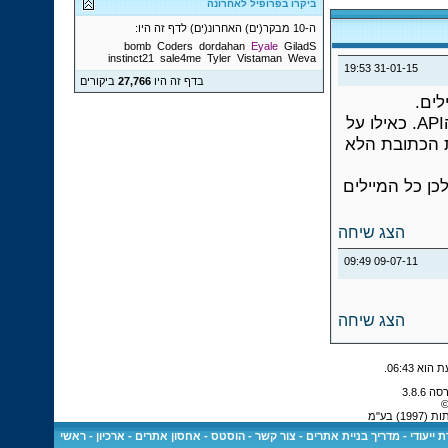
ביקרו בפרופיל לאחרונה
ה-10 מבקר(ים) האחרונ(ים) לדף זה היו:
bomb
Coders
dordahan
Eyale
GiladS
instinct21
sale4me
Tyler
Vistaman
Weva
19:53
31-01-15
בדף זה היו
27,766
ביקורים
לים.
פייסבוק לא מאשרת לפייסבוק לא תקינים להרשם דרך הAPI. כאילו על
ל איפה שכתוב: "EMAIL" אין את הכתובת הלא
לכן כל המיילים
הצג שיחה
09:49
09-07-11
הצג שיחה
.
06:43
©
 בע"מ
 ייעודי
-
מדריך בניית אתרים
-
צור קשר
-
הוסטס - אחסון אתרים
-
ארכיון
-
ראשי