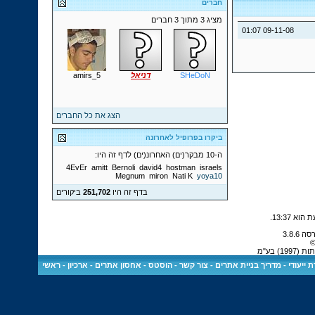
חברים
מציג 3 מתוך 3 חברים
01:07
09-11-08
SHeDoN
דניאל
amirs_5
הצג את כל החברים
ביקרו בפרופיל לאחרונה
ה-10 מבקר(ים) האחרונ(ים) לדף זה היו:
4EvEr
amitt
Bernoli
david4
hostman
israels
Megnum
miron
Nati K
yoya10
בדף זה היו
251,702
ביקורים
.
13:37
©
) בע"מ
 ייעודי
-
מדריך בניית אתרים
-
צור קשר
-
הוסטס - אחסון אתרים
-
ארכיון
-
ראשי