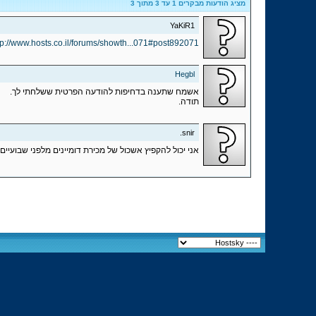
מציג הודעות מבקרים 1 עד
3
מתוך
3
YaKiR1
tp://www.hosts.co.il/forums/showth...071#post892071
Hegbl
אשמח שתענה בדחיפות להודעה הפרטית ששלחתי לך.
תודה.
snir.
אני יכול להקפיץ אשכול של מכירת דומיינים מלפני שבועיי