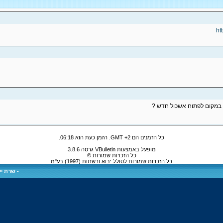
ht
ם במקום לפתוח אשכול חדש ?
כל הזמנים הם GMT +2. הזמן כעת הוא
06:18
.
מופעל באמצעות VBulletin גרסה 3.8.6
כל הזכויות שמורות ©
כל הזכויות שמורות לסולל יבוא ורשתות (1997) בע"מ
-
שרת ייע