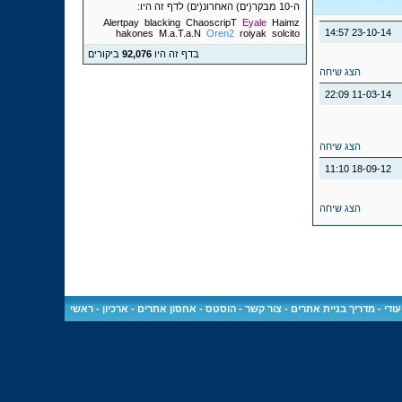
ה-10 מבקר(ים) האחרונ(ים) לדף זה היו:
Alertpay
blacking
ChaoscripT
Eyale
Haimz
14:57
23-10-14
hakones
M.a.T.a.N
Oren2
roiyak
solcito
בדף זה היו
92,076
ביקורים
הצג שיחה
22:09
11-03-14
הצג שיחה
11:10
18-09-12
הצג שיחה
ודי
-
מדריך בניית אתרים
-
צור קשר
-
הוסטס - אחסון אתרים
-
ארכיון
-
ראשי