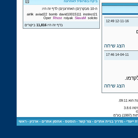
ביקרו בפרופיל לאחרונה
ה-10 מבקר(ים) האחרונ(ים) לדף זה היו:
airlik
aviad22
bomb
david10015111
instinct21
Oper
Rhost
roiyak
SlavaM
solcito
12:49
12-11-16
בדף זה היו
11,816
ביקורים
הצג שיחה
17:46
14-04-11
קדמו.
הצג שיחה
.
09:11
©
 בע"מ
 ייעודי
-
מדריך בניית אתרים
-
צור קשר
-
הוסטס - אחסון אתרים
-
ארכיון
-
ראשי