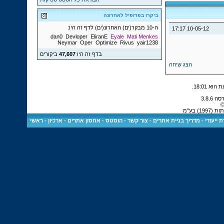
ביקרו בפרופיל לאחרונה
ה-10 מבקר(ים) האחרונ(ים) לדף זה היו:
17:17
10-05-12
dan0
Devloper
EliranE
Eyale
Mati Menkes
Neymar
Oper
Optimize
Rivus
yair1238
בדף זה היו
47,607
ביקורים
הצג שיחה
.
18:01
©
) בע"מ
 ייעודי
-
מדריך בניית אתרים
-
צור קשר
-
הוסטס - אחסון אתרים
-
ארכיון
-
ראשי