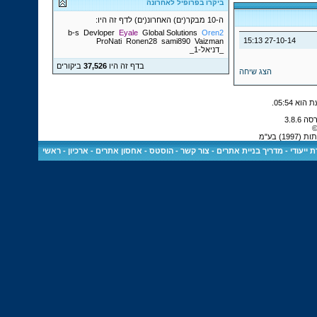
ביקרו בפרופיל לאחרונה
ה-10 מבקר(ים) האחרונ(ים) לדף זה היו:
b-s
Devloper
Eyale
Global Solutions
Oren2
15:13
27-10-14
ProNati
Ronen28
sami890
Vaizman
_דניאל-1_
בדף זה היו
37,526
ביקורים
הצג שיחה
.
05:54
©
) בע"מ
 ייעודי
-
מדריך בניית אתרים
-
צור קשר
-
הוסטס - אחסון אתרים
-
ארכיון
-
ראשי