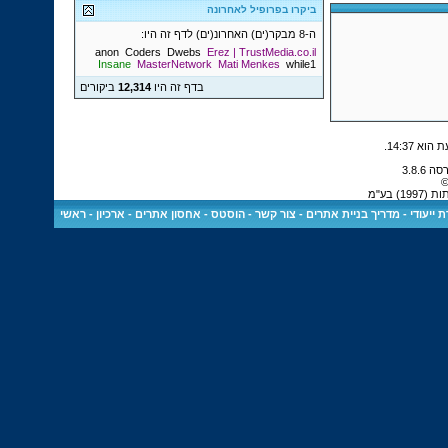
ביקרו בפרופיל לאחרונה
ה-8 מבקר(ים) האחרונ(ים) לדף זה היו:
anon
Coders
Dwebs
Erez | TrustMedia.co.il
Insane
MasterNetwork
Mati Menkes
while1
בדף זה היו
12,314
ביקורים
.
14:37
©
 בע"מ
 ייעודי
-
מדריך בניית אתרים
-
צור קשר
-
הוסטס - אחסון אתרים
-
ארכיון
-
ראשי