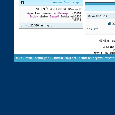
ביקרו בפרופיל לאחרונה
ה-10 מבקר(ים) האחרונ(ים) לדף זה היו:
Agam Levi
greenarrow
Makeapp
or23151
09:42
28-10-14
Scolpy
shablol
SlavaM
Soloist
yair1238
YaKiR1
http
בדף זה היו
20,330
ביקורים
הצג שיחה
.
09:46
©
) בע"מ
 ייעודי
-
מדריך בניית אתרים
-
צור קשר
-
הוסטס - אחסון אתרים
-
ארכיון
-
ראשי