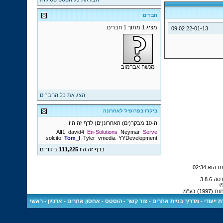
חברים
מציג 1 מתוך 1 חברים
09:02
22-01-13
מנשה אברמוב
הצג את כל החברים
ביקרו בפרופיל לאחרונה
ה-10 מבקר(ים) האחרונ(ים) לדף זה היו:
Alf1
david4
En-Solutions
Neymar
Serve
solcito
Tom_l
Tyler
vmedia
YYDevelopment
בדף זה היו
111,225
ביקורים
.
02:34
©
 בע"מ
 ייעודי
-
מדריך בניית אתרים
-
צור קשר
-
הוסטס - אחסון אתרים
-
ארכיון
-
ראשי