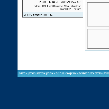
ה-6 מבקר(ים) האחרונ(ים) לדף זה היו:
adam1113
ElectRoulette
Shai
shimlash
Shlomi062
Texture
בדף זה היו
5,026
ביקורים
ודי
-
מדריך בניית אתרים
-
צור קשר
-
הוסטס - אחסון אתרים
-
ארכיון
-
ראשי