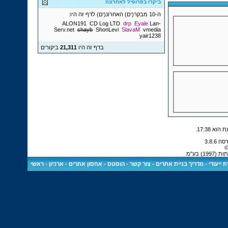
ביקרו בפרופיל לאחרונה
ה-10 מבקר(ים) האחרונ(ים) לדף זה היו:
ALON191
CD Log LTD
drp
Eyale
Lan-
Serv.net
shayb
ShonLevi
SlavaM
vmedia
yair1238
בדף זה היו
21,311
ביקורים
.
17:38
©
) בע"מ
 ייעודי
-
מדריך בניית אתרים
-
צור קשר
-
הוסטס - אחסון אתרים
-
ארכיון
-
ראשי