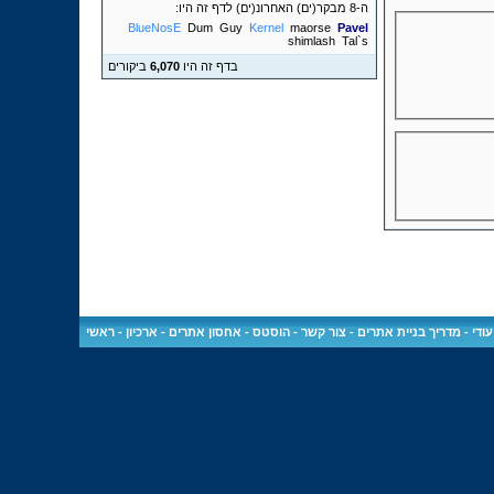
ה-8 מבקר(ים) האחרונ(ים) לדף זה היו:
BlueNosE
Dum
Guy
Kernel
maorse
Pavel
shimlash
Tal`s
בדף זה היו
6,070
ביקורים
ודי
-
מדריך בניית אתרים
-
צור קשר
-
הוסטס - אחסון אתרים
-
ארכיון
-
ראשי