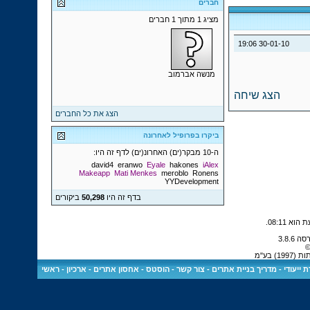
חברים
מציג 1 מתוך 1 חברים
19:06
30-01-10
מנשה אברמוב
הצג שיחה
הצג את כל החברים
ביקרו בפרופיל לאחרונה
ה-10 מבקר(ים) האחרונ(ים) לדף זה היו:
david4
eranwo
Eyale
hakones
iAlex
Makeapp
Mati Menkes
meroblo
Ronens
YYDevelopment
בדף זה היו
50,298
ביקורים
.
08:11
©
 בע"מ
 ייעודי
-
מדריך בניית אתרים
-
צור קשר
-
הוסטס - אחסון אתרים
-
ארכיון
-
ראשי