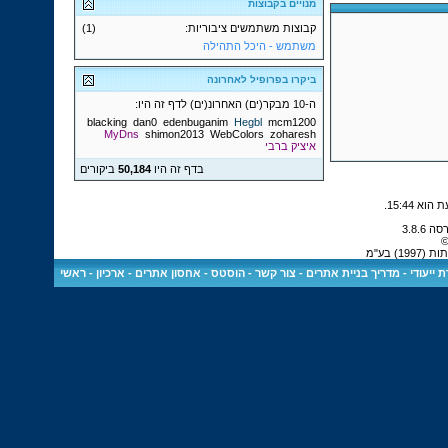
מנויים בקבוצות
קבוצות משתמשים ציבוריות:
(1)
משתמש - היכל התהילה
ביקרו בפרופיל לאחרונה
ה-10 מבקר(ים) האחרונ(ים) לדף זה היו:
blacking
dan0
edenbuganim
Hegbl
mcm1200
MyDns
shimon2013
WebColors
zoharesh
איציק ברבי
בדף זה היו
50,184
ביקורים
.
15:44
©
) בע"מ
 ייעודי
-
מדריך בניית אתרים
-
צור קשר
-
הוסטס - אחסון אתרים
-
ארכיון
-
ראשי