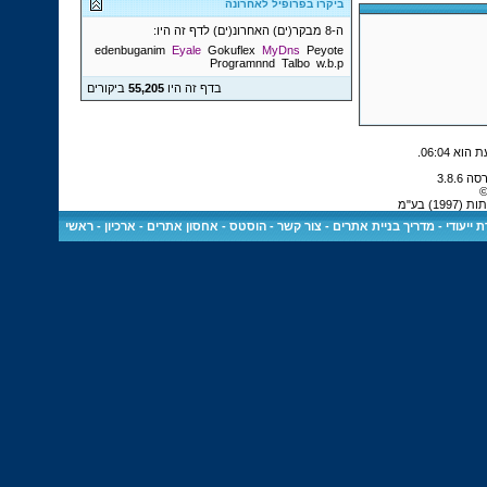
ביקרו בפרופיל לאחרונה
ה-8 מבקר(ים) האחרונ(ים) לדף זה היו:
edenbuganim
Eyale
Gokuflex
MyDns
Peyote
Programnnd
Talbo
w.b.p
בדף זה היו
55,205
ביקורים
.
06:04
©
) בע"מ
 ייעודי
-
מדריך בניית אתרים
-
צור קשר
-
הוסטס - אחסון אתרים
-
ארכיון
-
ראשי