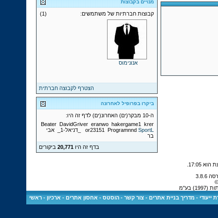
מנויים בקבוצות
קבוצות חברתיות של משתמשים:
(1)
אנונימוס
הצטרף לקבוצה חברתית
ביקרו בפרופיל לאחרונה
ה-10 מבקר(ים) האחרונ(ים) לדף זה היו:
Beater
DavidGriver
eranwo
hakergame1
krer
SportL
Programnnd
or23151
_דניאל-1_
אבי
בר
בדף זה היו
20,771
ביקורים
.
17:05
©
 בע"מ
 ייעודי
-
מדריך בניית אתרים
-
צור קשר
-
הוסטס - אחסון אתרים
-
ארכיון
-
ראשי