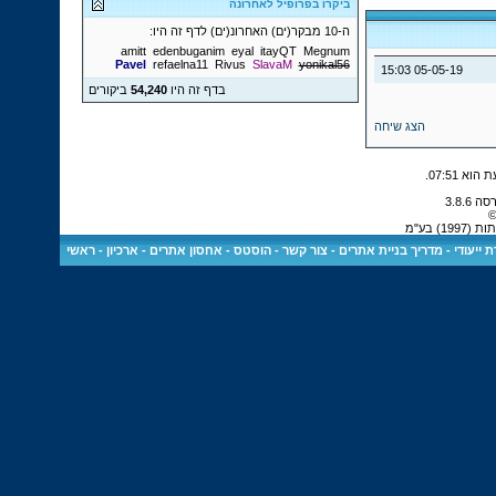
ביקרו בפרופיל לאחרונה
ה-10 מבקר(ים) האחרונ(ים) לדף זה היו:
amitt
edenbuganim
eyal
itayQT
Megnum
Pavel
refaelna11
Rivus
SlavaM
yonikal56
15:03
05-05-19
בדף זה היו
54,240
ביקורים
הצג שיחה
.
07:51
©
) בע"מ
 ייעודי
-
מדריך בניית אתרים
-
צור קשר
-
הוסטס - אחסון אתרים
-
ארכיון
-
ראשי