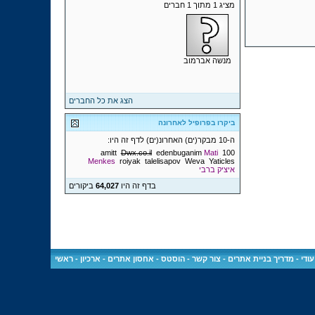
מציג 1 מתוך 1 חברים
מנשה אברמוב
הצג את כל החברים
ביקרו בפרופיל לאחרונה
ה-10 מבקר(ים) האחרונ(ים) לדף זה היו:
amitt
Dwx.co.il
edenbuganim
Mati
100
Menkes
roiyak
talelisapov
Weva
Yaticles
איציק ברבי
בדף זה היו
64,027
ביקורים
ודי
-
מדריך בניית אתרים
-
צור קשר
-
הוסטס - אחסון אתרים
-
ארכיון
-
ראשי