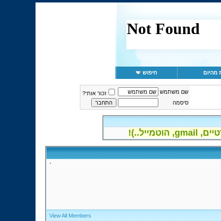
 מהיום
חיפוש
שם משתמש
זכור אותי?
סיסמה
יל..)!
View All Members