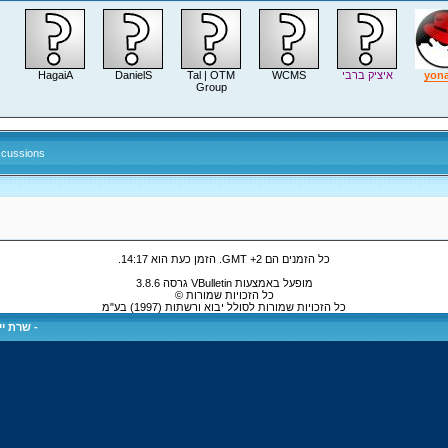
yon
איציק ברבי
WCMS
Tal | OTM
DanielS
HagaiA
Group
scussions
כל הזמנים הם GMT +2. הזמן כעת הוא
14:17
.
מופעל באמצעות VBulletin גרסה 3.8.6
כל הזכויות שמורות ©
כל הזכויות שמורות לסולל יבוא ורשתות (1997) בע"מ
-
שרת ייע