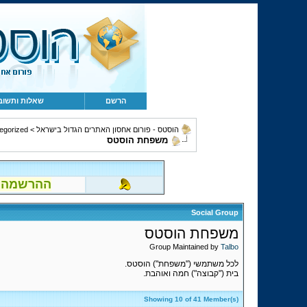
הרשם
שאלות ותשוב
הוסטס - פורום אחסון האתרים הגדול בישראל
>
egorized
משפחת הוסטס
ההרשמה לפור
Social Group
משפחת הוסטס
Group Maintained by
Talbo
לכל משתמשי ("משפחת") הוסטס.
בית ("קבוצה") חמה ואוהבת.
Showing 10 of 41 Member(s)