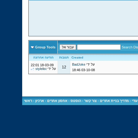
Group Tools
Search Di
Created
תגובות
הודעה אחרונה
על ידי
BadJoke
22:01
18-03-09
12
על ידי
stylelist
18:46
03-10-08
ודי
-
מדריך בניית אתרים
-
צור קשר
-
הוסטס - אחסון אתרים
-
ארכיון
-
ראשי