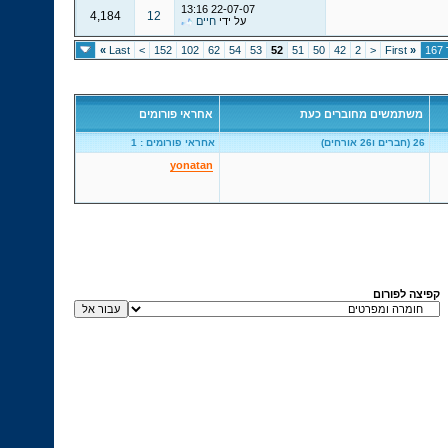
13:16
22-07-07
4,184
12
על ידי
חיים
»
Last
>
152
102
62
54
53
52
51
50
42
2
<
First
«
משתמשים מחוברים כעת
אחראי פורומים
26 (חברים ו26 אורחים)
אחראי פורומים : 1
yonatan
קפיצה לפורום