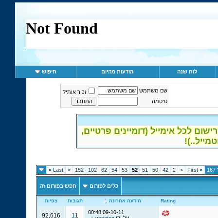
לוח שנה
הודעות מהיום
חיפוש
שם משתמש
זכור אותי?
סיסמה
ום לכל אימייל (דומיינים פרטיים,
»
Last
>
152
102
62
54
53
52
51
50
42
2
<
First
«
כלים לפורום
חפש בפורום זה
Rating
הודעה אחרונה
תגובות
צפיות
00:48
09-10-11
92,616
11