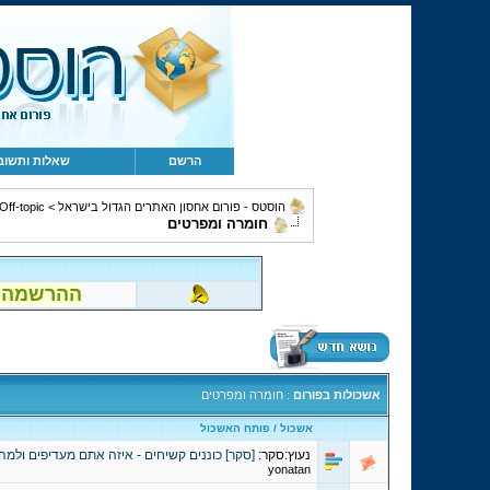
הרשם
שאלות ותשוב
הוסטס - פורום אחסון האתרים הגדול בישראל
>
Off-topic, מחשבים, קהילה ומשו
חומרה ומפרטים
ההרשמה לפור
אשכולות בפורום
: חומרה ומפרטים
אשכול
/
פותח האשכול
נעוץ:סקר:
[סקר] כוננים קשיחים - איזה אתם מעדיפים ולמה
yonatan