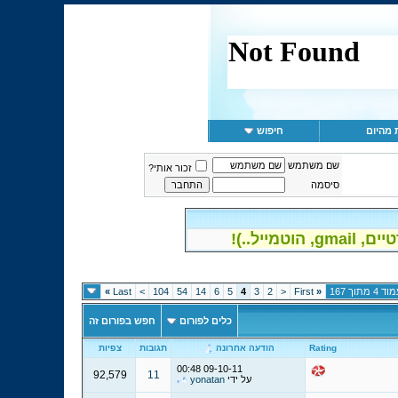
 מהיום
חיפוש
שם משתמש
זכור אותי?
סיסמה
יל..)!
ד 4 מתוך 167
«
First
<
2
3
4
5
6
14
54
104
>
Last
»
כלים לפורום
חפש בפורום זה
Rating
הודעה אחרונה
תגובות
צפיות
00:48
09-10-11
92,579
11
על ידי
yonatan