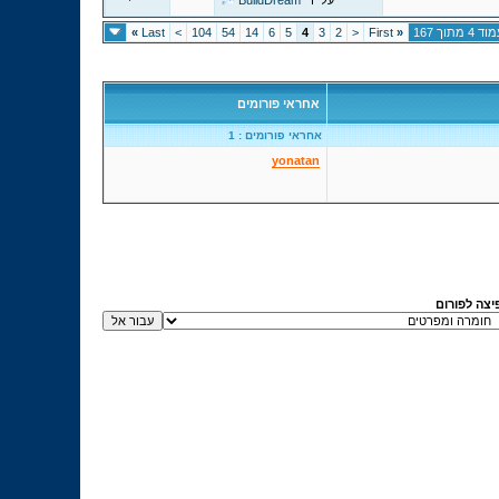
על ידי
BuildDream
ד 4 מתוך 167
«
First
<
2
3
4
5
6
14
54
104
>
Last
»
אחראי פורומים
אחראי פורומים : 1
yonatan
יצה לפורום