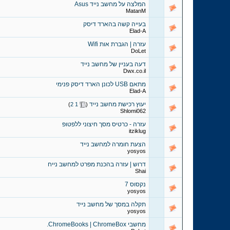
המלצה על מחשב נייד Asus
MatanM
בעייה קשה בהארד דיסק
Elad-A
עזרה | הגברת אות Wifi
DoLet
דעה בעניין של מחשב נייד
Dwx.co.il
מתאם USB לכונן הארד דיסק פנימי
Elad-A
יעוץ רכישת מחשב נייד
‏
)
2
1
(
Shlomi062
עזרה - כרטיס מסך חיצוני ללפטופ
itziklug
הצעת חומרה למחשב נייד
yosyos
דרוש | עזרה בהכנת מפרט למחשב נייח
Shai
נקסוס 7
yosyos
תקלה במסך של מחשב נייד
yosyos
מחשבי ChromeBooks | ChromeBox.