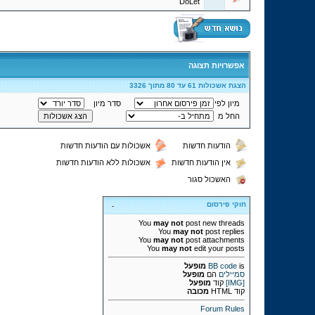
DoLet
אפשרויות תצוגה
הצגת אשכולות 61 עד 80 מתוך 3326
מיון לפי
סדר מיון
החל מ
הודעות חדשות
אשכולות עם הודעות חדשות
אין הודעות חדשות
אשכולות ללא הודעות חדשות
האשכול סגור
חוקי פירסום
You
may not
post new threads
You
may not
post replies
You
may not
post attachments
You
may not
edit your posts
is
BB code
מופעל
סמיילים
הם
מופעל
[IMG]
קוד
מופעל
קוד HTML
מכובה
Forum Rules