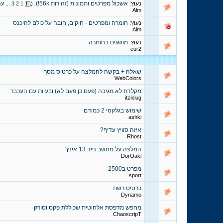
נעוץ:
אשכול מפרטים ותמונות (זהירות 56k!).
‏
(
1
2
3
...
עמ
Alm
נעוץ:
חומרה ומפרטים - חוקים, חובה על כולם להיכנס
Alm
נעוץ:
מושגים בחומרה
eur2
שאלה + בקשה להמלצה על כרטיס מסך
WebColors
מקלדת לא מגיבה (פעם כן פעם לא) ובעיות עם העכבר
itziklug
שימוש בגלקסי 2 כמודם
ashki
איזה סוויץ עדיף?
Rhost
המלצה על מחשב נייד 13 אינץ'
DorOaki
מפרט ב2500
sport
כרטיס רשת
Dynamo
מחפש מדפסת אלחוטית שכוללת פקס וסורק
ChaoscripT