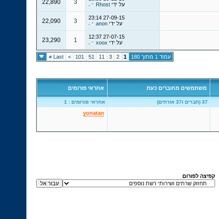
22,890
3
על ידי
Rhost
23:14
27-09-15
22,090
3
על ידי
anon
12:37
27-07-15
23,290
1
על ידי
xoox
עמוד 1 מתוך 180
1
2
3
11
51
101
>
Last
»
משתמשים מחוברים כעת
אחראי פורומים
37 (חברים ו37 אורחים)
אחראי פורומים : 1
yonatan
קפיצה לפורום