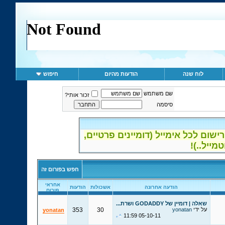
לוח שנה
הודעות מהיום
חיפוש
שם משתמש
זכור אותי?
סיסמה
ום לכל אימייל (דומיינים פרטיים,
חפש בפורום זה
אחראי
הודעה אחרונה
אשכולות
הודעות
פורום
שאלה | דומיין של GODADDY ושרת...
על ידי
yonatan
30
353
yonatan
11:59
05-10-11