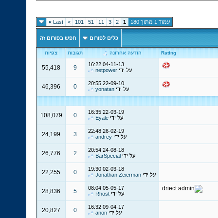
עמוד 1 מתוך 180
1
2
3
11
51
101
>
Last
»
כלים לפורום
חפש בפורום זה
Rating
הודעה אחרונה
תגובות
צפיות
16:22
04-11-13
55,418
9
על ידי
netpower
20:55
22-09-10
46,396
0
על ידי
yonatan
16:35
22-03-19
108,079
0
על ידי
Eyale
22:48
26-02-19
24,199
3
על ידי
andrey
20:54
24-08-18
26,776
2
על ידי
BarSpecial
19:30
02-03-18
22,255
0
על ידי
Jonathan Zeierman
08:04
05-05-17
28,836
5
על ידי
Rhost
16:32
09-04-17
20,827
0
על ידי
anon