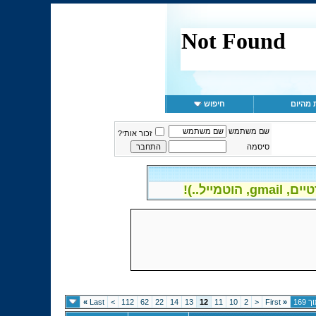
 מהיום
חיפוש
שם משתמש
זכור אותי?
סיסמה
יל..)!
»
Last
>
112
62
22
14
13
12
11
10
2
<
First
«