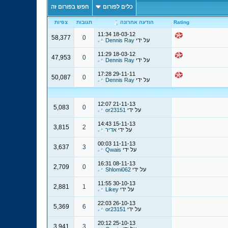
כלים לפורום
חפש בפורום זה
Rating
הודעה אחרונה
תגובות
צפיות
11:34
18-03-12
58,377
0
על ידי
Dennis Ray
11:29
18-03-12
47,953
0
על ידי
Dennis Ray
17:28
29-11-11
50,087
0
על ידי
Dennis Ray
12:07
21-11-13
5,083
0
על ידי
or23151
14:43
15-11-13
3,815
2
על ידי
אדיר
00:03
11-11-13
3,637
3
על ידי
Qwais
16:31
08-11-13
2,709
0
על ידי
Shlomi062
11:55
30-10-13
2,881
1
על ידי
Likey
22:03
26-10-13
5,369
6
על ידי
or23151
20:12
25-10-13
3,941
3