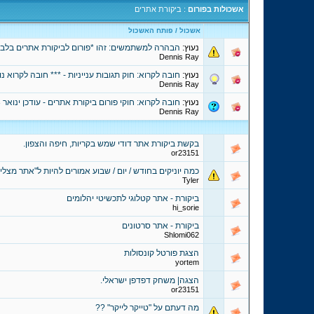
אשכולות בפורום
: ביקורת אתרים
אשכול
/
פותח האשכול
נעוץ:
הבהרה למשתמשים: זהו *פורום לביקורת אתרים בלבד*
Dennis Ray
נעוץ:
חובה לקרוא: חוק תגובות ענייניות - *** חובה לקרוא נ
Dennis Ray
נעוץ:
חובה לקרוא: חוקי פורום ביקורת אתרים - עודכן ינואר 2013: אתרי הורדות
Dennis Ray
בקשת ביקורת אתר דודי שמש בקריות, חיפה והצפון.
or23151
כמה יוניקים בחודש / יום / שבוע אמורים להיות ל"אתר מצלי
Tyler
ביקורת - אתר קטלוגי לתכשיטי יהלומים
hi_sorie
ביקורת - אתר סרטונים
Shlomi062
הצגת פורטל קונסולות
yortem
הצגה| משחק דפדפן ישראלי.
or23151
מה דעתם על "טייקר לייקר" ??