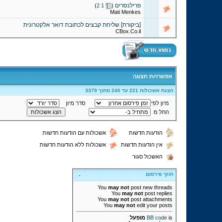
פרילנסרים
‏
)
2
1
(
Mati Menkes
[ביקורת] שליחת קבצים לכתובת דואר אלקטרונית
CBox.Co.il
אפשרויות תצוגה
הצגת אשכולות 221 עד 240 מתוך 3379
מיון לפי
סדר מיון
החל מ
הודעות חדשות
אשכולות עם הודעות חדשות
אין הודעות חדשות
אשכולות ללא הודעות חדשות
האשכול סגור
חוקי פירסום
You
may not
post new threads
You
may not
post replies
You
may not
post attachments
You
may not
edit your posts
is
BB code
מופעל