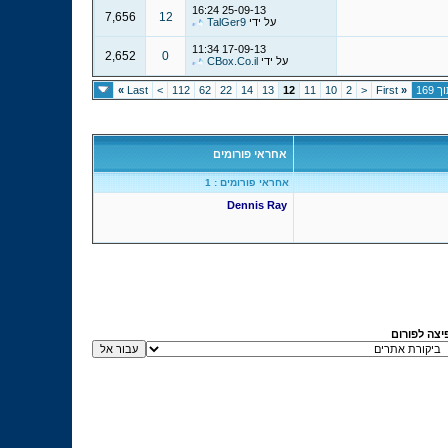
16:24
25-09-13
7,656
12
על ידי
TalGer9
11:34
17-09-13
2,652
0
על ידי
CBox.Co.il
»
Last
>
112
62
22
14
13
12
11
10
2
<
First
«
אחראי פורומים
אחראי פורומים : 1
Dennis Ray
יצה לפורום