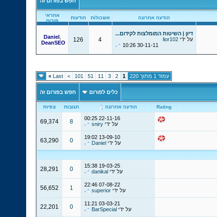
חפש בפורום זה
אחראי
הודעה אחרונה
אשכולות
הודעות
פורום
דיון | השיטות המומלצות לקידום...
Daniel
,
על ידי
lior102
4
126
DeanSEO
10:26
30-11-11
עמוד 1 מתוך 220
1
2
3
11
51
101
>
Last
»
כלים לפורום
חפש בפורום זה
Rating
הודעה אחרונה
תגובות
צפיות
00:25
22-11-16
69,374
8
על ידי
sniry
19:02
13-09-10
63,290
0
על ידי
Daniel
15:38
19-03-25
28,291
0
על ידי
danikal
22:46
07-08-22
56,652
1
על ידי
superior
11:21
03-03-21
22,201
0
על ידי
BarSpecial