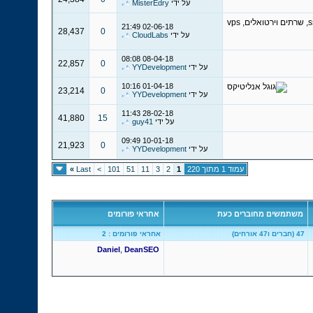
על ידי
MisterEdry
21:49
02-06-18
28,437
0
על ידי
CloudLabs
08:08
08-04-18
22,857
0
על ידי
YYDevelopment
10:16
01-04-18
23,214
0
על ידי
YYDevelopment
11:43
28-02-18
41,880
15
על ידי
guy41
09:49
10-01-18
21,923
0
על ידי
YYDevelopment
עמוד 1 מתוך 220
1
2
3
11
51
101
>
Last
»
משתמשים מחוברים כעת
אחראי פורומים
47 (חברים ו47 אורחים)
אחראי פורומים : 2
Daniel
,
DeanSEO