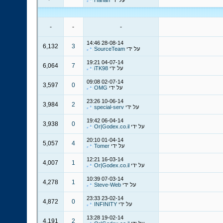
על ידי
Hanan
-
-
-
14:46
28-08-14
6,132
3
על ידי
SourceTeam
19:21
04-07-14
6,064
7
על ידי
iTK98
09:08
02-07-14
3,597
0
על ידי
OMG
23:26
10-06-14
3,984
2
על ידי
special-serv
19:42
06-04-14
3,938
0
על ידי
Or|Godex.co.il
20:10
01-04-14
5,057
4
על ידי
Tomer
12:21
16-03-14
4,007
1
על ידי
Or|Godex.co.il
10:39
07-03-14
4,278
1
על ידי
Steve-Web
23:33
23-02-14
4,872
0
על ידי
INFINITY
13:28
19-02-14
4,191
2