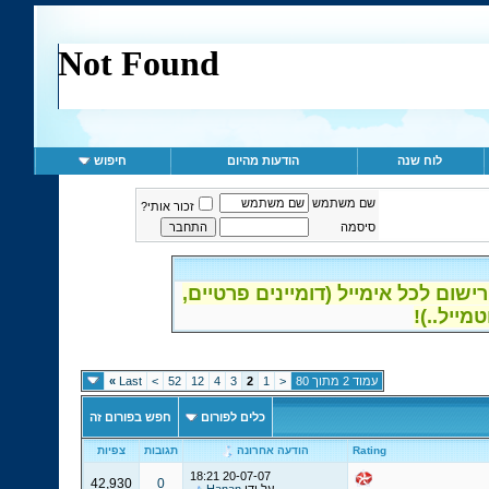
לוח שנה
הודעות מהיום
חיפוש
שם משתמש
זכור אותי?
סיסמה
ום לכל אימייל (דומיינים פרטיים,
עמוד 2 מתוך 80
<
1
2
3
4
12
52
>
Last
»
כלים לפורום
חפש בפורום זה
Rating
הודעה אחרונה
תגובות
צפיות
18:21
20-07-07
42,930
0