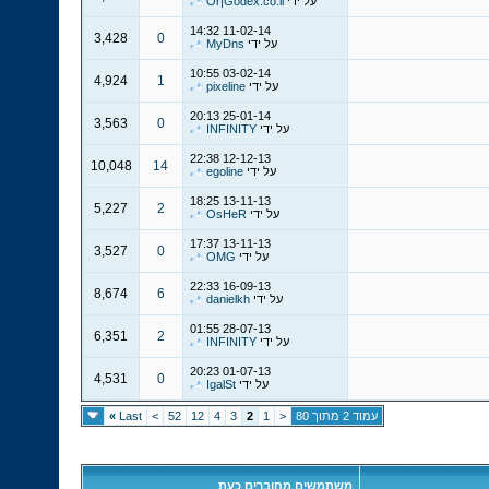
על ידי
Or|Godex.co.il
14:32
11-02-14
3,428
0
על ידי
MyDns
10:55
03-02-14
4,924
1
על ידי
pixeline
20:13
25-01-14
3,563
0
על ידי
INFINITY
22:38
12-12-13
10,048
14
על ידי
egoline
18:25
13-11-13
5,227
2
על ידי
OsHeR
17:37
13-11-13
3,527
0
על ידי
OMG
22:33
16-09-13
8,674
6
על ידי
danielkh
01:55
28-07-13
6,351
2
על ידי
INFINITY
20:23
01-07-13
4,531
0
על ידי
IgalSt
עמוד 2 מתוך 80
<
1
2
3
4
12
52
>
Last
»
משתמשים מחוברים כעת