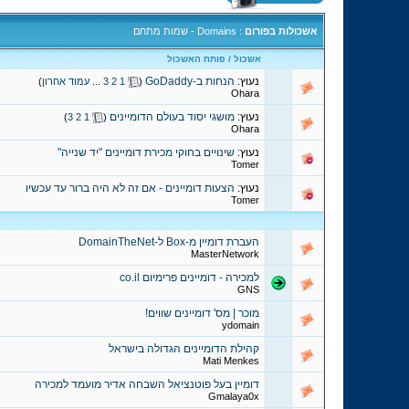
אשכולות בפורום
: Domains - שמות מתחם
אשכול
/
פותח האשכול
נעוץ:
הנחות ב-GoDaddy
‏
(
1
2
3
...
עמוד אחרון
)
Ohara
נעוץ:
מושגי יסוד בעולם הדומיינים
‏
)
3
2
1
(
Ohara
נעוץ:
שינויים בחוקי מכירת דומיינים "יד שנייה"
Tomer
נעוץ:
הצעות דומיינים - אם זה לא היה ברור עד עכשיו
Tomer
העברת דומיין מ-Box ל-DomainTheNet
MasterNetwork
למכירה - דומיינים פרימיום co.il
GNS
מוכר | מס' דומיינים שווים!
ydomain
קהילת הדומיינים הגדולה בישראל
Mati Menkes
דומיין בעל פוטנציאל השבחה אדיר מועמד למכירה
Gmalaya0x