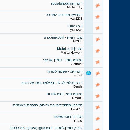
דומיין socialshop.me
MisterEdry
דומיניים מטורפים למכירה
yair1238
Cure.co.il
yair1238
מוכר דומיין - shopme.co.il
MCUP
מוכר | Motel.co.il
MasterNetwork
מחפש ומוכר - דומיין ישראלי.
GetBest
דומיין פג - אשמח לעזרה
israeli
דומיין עולמי לעולם המצלמות ושם של מותג
Benda
מחפש דומיין co.il לפורום
OmerC
מכירה | מספר דומיינים נדירים, בעברית ובאנגלית.
Bobik19
מכירה| newsil.co.il
שוקרון
[מכרז] דומיין למכירה igud.co.il (איגוד) במכרז פתוח