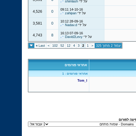
על ידי
shimlash
09:11
14-10-16
4,526
0
על ידי
zahipan
10:12
28-09-16
3,581
0
על ידי
Nadav.d
16:13
07-09-16
4,743
8
על ידי
David2Levy
עמוד 2 מתוך 325
<
1
2
3
4
12
52
102
>
Last
»
אחראי פורומים
אחראי פורומים : 1
Tom_l
יצה לפורום