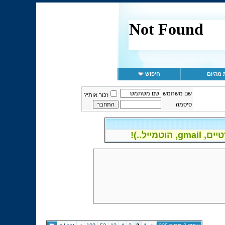
 מהיום
חיפוש
שם משתמש
זכור אותי?
סיסמה
יל..)!