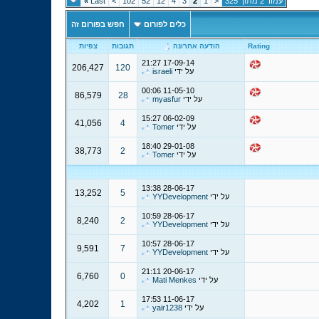
עמוד 2 מתוך 325
<
1
2
3
4
12
52
102
>
Last
»
כלים לפורום
חפש בפורום זה
Rating
הודעה אחרונה
תגובות
צפיות
21:27
17-09-14
206,427
120
על ידי
israeli
00:06
11-05-10
86,579
28
על ידי
myasfur
15:27
06-02-09
41,056
4
על ידי
Tomer
18:40
29-01-08
38,773
2
על ידי
Tomer
13:38
28-06-17
13,252
5
על ידי
YYDevelopment
10:59
28-06-17
8,240
2
על ידי
YYDevelopment
10:57
28-06-17
9,591
7
על ידי
YYDevelopment
21:11
20-06-17
6,760
0
על ידי
Mati Menkes
17:53
11-06-17
4,202
1
על ידי
yair1238