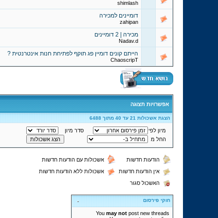
shimlash
דומיינים למכירה
zahipan
מכירה | 2 דומיינים
Nadav.d
הייתם קונים דומיין פג תוקף לפתיחת חנות אינטרנטית ?
ChaoscripT
אפשרויות תצוגה
הצגת אשכולות 21 עד 40 מתוך 6488
מיון לפי
סדר מיון
החל מ
הודעות חדשות
אשכולות עם הודעות חדשות
אין הודעות חדשות
אשכולות ללא הודעות חדשות
האשכול סגור
חוקי פירסום
You
may not
post new threads