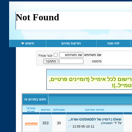
לוח שנה
הודעות מהיום
חיפוש
שם משתמש
זכור אותי?
סיסמה
ום לכל אימייל (דומיינים פרטיים,
חפש בפורום זה
אחראי
הודעה אחרונה
אשכולות
הודעות
פורום
שאלה | דומיין של GODADDY ושרת...
על ידי
yonatan
30
353
yonatan
11:59
05-10-11