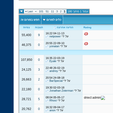
עמוד 1 מתוך 180
1
2
3
11
51
101
>
Last
»
כלים לפורום
חפש בפורום זה
Rating
הודעה אחרונה
תגובות
צפיות
16:22
04-11-13
55,400
9
על ידי
netpower
20:55
22-09-10
46,375
0
על ידי
yonatan
16:35
22-03-19
107,850
0
על ידי
Eyale
22:48
26-02-19
24,125
3
על ידי
andrey
20:54
24-08-18
26,663
2
על ידי
BarSpecial
19:30
02-03-18
22,180
0
על ידי
Jonathan Zeierman
08:04
05-05-17
28,721
5
על ידי
Rhost
16:32
09-04-17
20,762
0
על ידי
anon