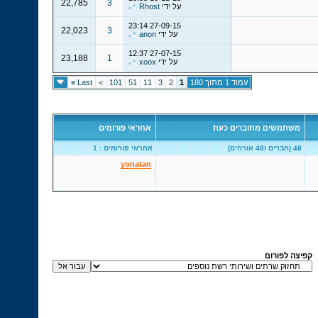
22,785
3
על ידי
Rhost
23:14
27-09-15
22,023
3
על ידי
anon
12:37
27-07-15
23,188
1
על ידי
xoox
עמוד 1 מתוך 180
1
2
3
11
51
101
>
Last
»
משתמשים מחוברים כעת
אחראי פורומים
48 (חברים ו48 אורחים)
אחראי פורומים : 1
yonatan
קפיצה לפורום