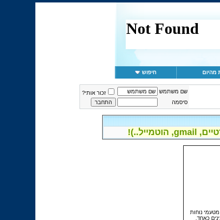
 מהיום
חיפוש
שם משתמש
זכור אותי?
סיסמה
יל..)!
מטעמי נוחות
נים כאחד.