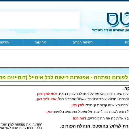
ות
רשימת חברים
לוח שנה
הודעות
ום נפתחה - אפשרות רישום לכל אימייל (דומיינים פרטיים, gmail, הוטמי
ר,
קים אינה פותרת מעונש. על-מנת להתעדכן בחוקים
אנא לחץ כאן
.
 לפרסם? חדש? עומד לרשותך אשכול שמסביר הכל,
אנא לחץ כאן
.
הדרגות? איזה קבוצות קיימות?
לחץ כאן
.
 רוצה לשנות כינוי? עבור אל אשכול המתאים בלחיצה
כאן
.
ם? אל תיקח את החוק לידיים.
דווח לנו!
*הודעה זאת מנוסחת למין הזכר 
ת לגלוש בהוסטס, הנהלת הפורום.
בלבד
.
ההודעה מיועדת לשני המי