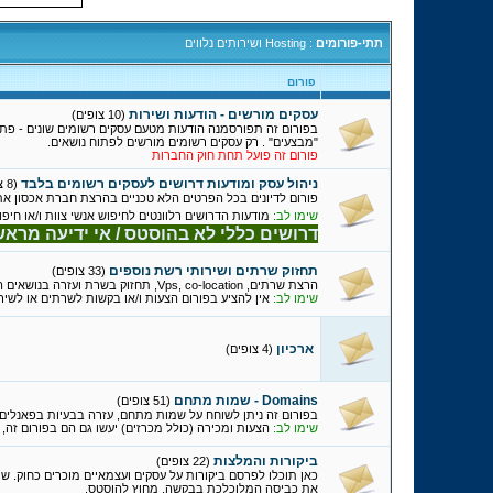
תתי-פורומים
: Hosting ושירותים נלווים
פורום
עסקים מורשים - הודעות ושירות
(10 צופים)
בפורום זה תפורסמנה הודעות מטעם עסקים רשומים שונים - פתי
"מבצעים" . רק עסקים רשומים מורשים לפתוח נושאים.
פורום זה פועל תחת חוק החברות
ניהול עסק ומודעות דרושים לעסקים רשומים בלבד
(8 צופים)
פורום לדיונים בכל הפרטים הלא טכניים בהרצת חברת אכסון אתר
שימו לב:
מודעות הדרושים רלוונטים לחיפוש אנשי צוות ו/או חיפוש עבוד
דרושים כללי לא בהוסטס / אי ידיעה מרא
תחזוק שרתים ושירותי רשת נוספים
(33 צופים)
הרצת שרתים, Vps, co-location, תחזוק בשרת ועזרה בנושאים השונים שלגביו. כל שירותי הרשת למיניהם: רדיו, משחק, מירק, תוכנות אירוח וידאו וכל מה שקשור.
שימו לב:
אין להציע בפורום הצעות ו/או בקשות לשרתים או לשיר
ארכיון
(4 צופים)
Domains - שמות מתחם
(51 צופים)
בפורום זה ניתן לשוחח על שמות מתחם, עזרה בבעיות בפאנלים
שימו לב:
הצעות ומכירה (כולל מכרזים) יעשו גם הם בפורום זה,
ביקורות והמלצות
(22 צופים)
כאן תוכלו לפרסם ביקורות על עסקים ועצמאיים מוכרים כחוק. 
את כביסה המלוכלכת בבקשה, מחוץ להוסטס.