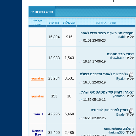
חפש בפורום זה
אחראי
הודעה אחרונה
אשכולות
הודעות
פורום
סקיורהוסט השקת עיצוב חדש לאתר
על ידי
dabi
916
16,894
01:01
23-08-23
דרוש עובד מתכנת
על ידי
drawback
1,543
13,983
19:14
17-06-19
גל פריצות לאתרי וורדפרס בעולם
23,234
3,531
yonatan
על ידי
Eyale
16:35
22-03-19
שאלה | דומיין של GODADDY ושרת...
על ידי
yonatan
30
353
yonatan
11:59
05-10-11
דומיין לאתר תוכן לסרטים
42,296
6,460
Tom_l
על ידי
Eyale
16:23
02-02-25
המלצה securehost
Dennis
על ידי
theking360
2,485
32,499
Ray