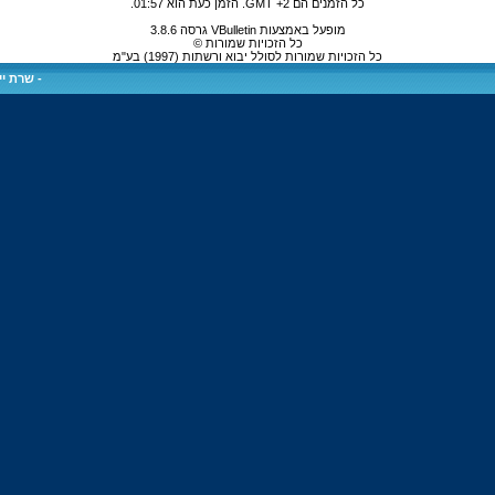
כל הזמנים הם GMT +2. הזמן כעת הוא
01:57
.
מופעל באמצעות VBulletin גרסה 3.8.6
כל הזכויות שמורות ©
כל הזכויות שמורות לסולל יבוא ורשתות (1997) בע"מ
-
שרת ייע