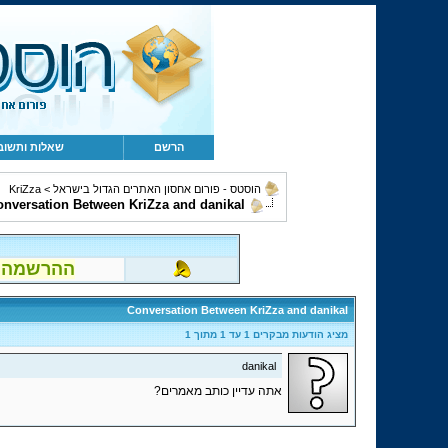
הרשם
שאלות ותשוב
הוסטס - פורום אחסון האתרים הגדול בישראל
>
KriZza
nversation Between KriZza and danikal
ההרשמה לפור
Conversation Between KriZza and danikal
מציג הודעות מבקרים 1 עד
1
מתוך
1
danikal
אתה עדיין כותב מאמרים?